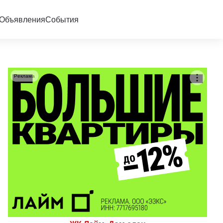
Объявления
События
Реклама