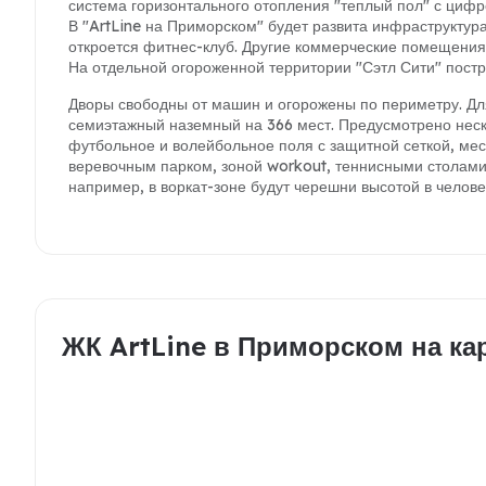
система горизонтального отопления "теплый пол" с циф
В "ArtLine на Приморском" будет развита инфраструктура
откроется фитнес-клуб. Другие коммерческие помещения 
На отдельной огороженной территории "Сэтл Сити" постр
Дворы свободны от машин и огорожены по периметру. Дл
семиэтажный наземный на 366 мест. Предусмотрено неско
футбольное и волейбольное поля с защитной сеткой, мест
веревочным парком, зоной workout, теннисными столами
например, в воркат-зоне будут черешни высотой в челове
ЖК ArtLine в Приморском на ка