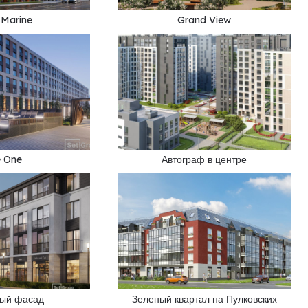
 Marine
Grand View
 One
Автограф в центре
ый фасад
Зеленый квартал на Пулковских