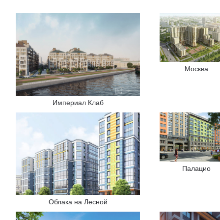
Москва
Империал Клаб
Палацио
Облака на Лесной