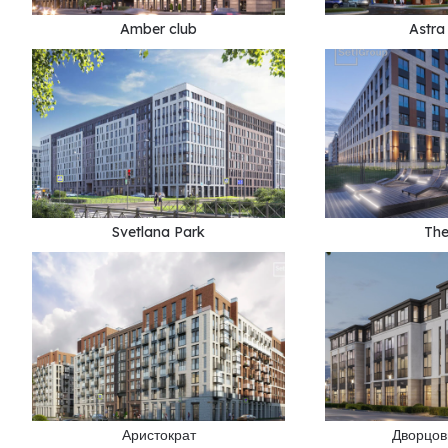
Amber club
Astra
Svetlana Park
The
Аристократ
Дворцов