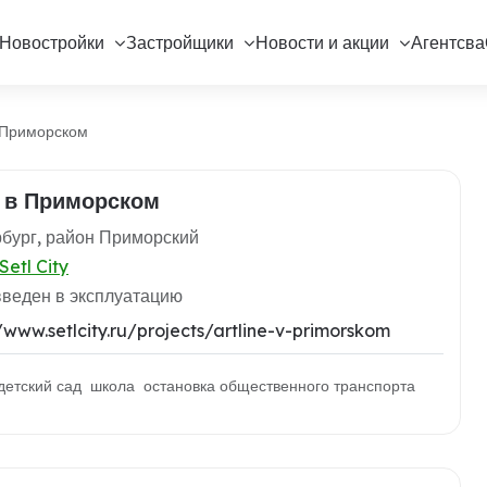
Новостройки
Застройщики
Новости и акции
Агентсва
 Приморском
e в Приморском
бург, район Приморский
Setl City
введен в эксплуатацию
/www.setlcity.ru/projects/artline-v-primorskom
детский сад школа остановка общественного транспорта