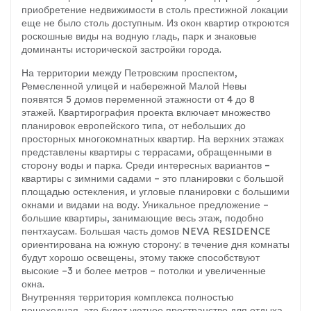
приобретение недвижимости в столь престижной локации
еще не было столь доступным. Из окон квартир откроются
роскошные виды на водную гладь, парк и знаковые
доминанты исторической застройки города.
На территории между Петровским проспектом,
Ремесленной улицей и набережной Малой Невы
появятся 5 домов переменной этажности от 4 до 8
этажей. Квартирография проекта включает множество
планировок европейского типа, от небольших до
просторных многокомнатных квартир. На верхних этажах
представлены квартиры с террасами, обращенными в
сторону воды и парка. Среди интересных вариантов –
квартиры с зимними садами – это планировки с большой
площадью остекления, и угловые планировки с большими
окнами и видами на воду. Уникальное предложение –
большие квартиры, занимающие весь этаж, подобно
пентхаусам. Большая часть домов NEVA RESIDENCE
ориентирована на южную сторону: в течение дня комнаты
будут хорошо освещены, этому также способствуют
высокие –3 и более метров – потолки и увеличенные
окна.
Внутренняя территория комплекса полностью
пешеходная, это будет уютное пространство для отдыха