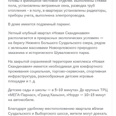
готовы к финишной чистовой отделке. Выполнены с
тяжки
пола, установлены витражные окна, разводка труб
отопления - в полу, в квартирах установлены радиаторы,
приборы учета, выполнена электропроводка.
В доме имеется подземный паркинг.
Уютный клубный квартал «Новая Скандинавия»
располагается в прекрасных экологических условиях —
на берегу Нижнего Большого Суздальского озера, рядом
с зелеными массивами Новоорловского природного
заказника и исторического Шуваловского парка.
На закрытой охраняемой территории комплекса «Новая
Скандинавия» имеется необходимая для комфортного
проживания социальная, торгово-сервисная, спортивная
инфраструктура, разнообразные детские игровые
площадки и т. д.
Детские сады и школы — в 5–10 минутах. До крупных ТРЦ
«МЕГА-Парнас», «Гранд Каньон», «Норд» — 10–15 минут
на автомобиле.
Благодаря удобному местоположению квартала вблизи
Суздальского и Выборгского шоссе, жители могут доехать