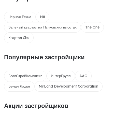
Черная Речка
N8
Зеленый квартал на Пулковских высотах
The One
Квартал Che
Популярные застройщики
ГлавСтройКомплекс
ИнтерГрупп
AAG
Белая Ладья
MirLand Development Corporation
Акции застройщиков