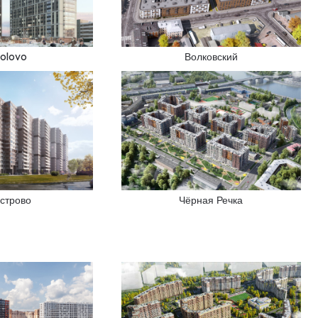
kolovo
Волковский
строво
Чёрная Речка