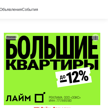
Объявления
События
Реклама