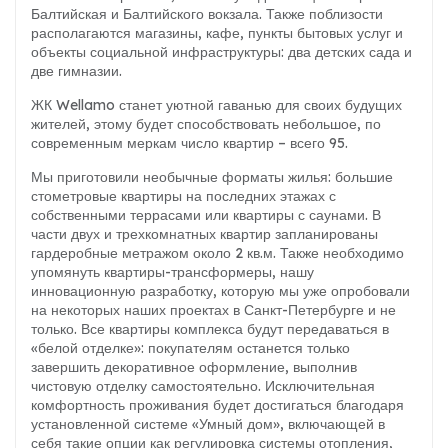
Балтийская и Балтийского вокзала. Также поблизости
располагаются магазины, кафе, пункты бытовых услуг и
объекты социальной инфраструктуры: два детских сада и
две гимназии.
ЖК Wellamo станет уютной гаванью для своих будущих
жителей, этому будет способствовать небольшое, по
современным меркам число квартир – всего 95.
Мы приготовили необычные форматы жилья: большие
стометровые квартиры на последних этажах с
собственными террасами или квартиры с саунами. В
части двух и трехкомнатных квартир запланированы
гардеробные метражом около 2 кв.м. Также необходимо
упомянуть квартиры-трансформеры, нашу
инновационную разработку, которую мы уже опробовали
на некоторых наших проектах в Санкт-Петербурге и не
только. Все квартиры комплекса будут передаваться в
«белой отделке»: покупателям останется только
завершить декоративное оформление, выполнив
чистовую отделку самостоятельно. Исключительная
комфортность проживания будет достигаться благодаря
установленной системе «Умный дом», включающей в
себя такие опции как регулировка системы отопления,