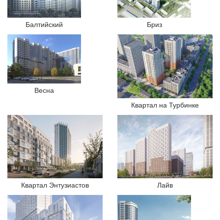
Балтийский
Бриз
Весна
Квартал на Турбинке
Квартал Энтузиастов
Лайв