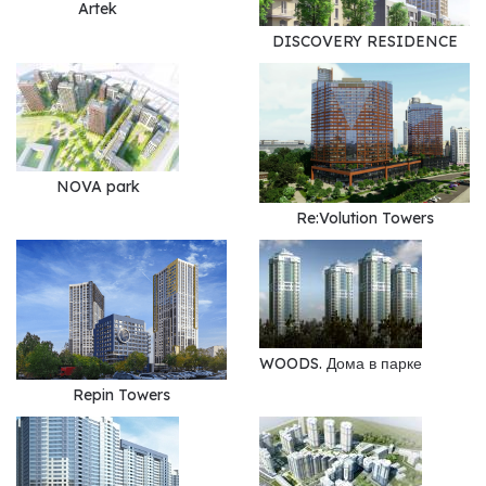
Artek
DISCOVERY RESIDENCE
NOVA park
Re:Volution Towers
WOODS. Дома в парке
Repin Towers