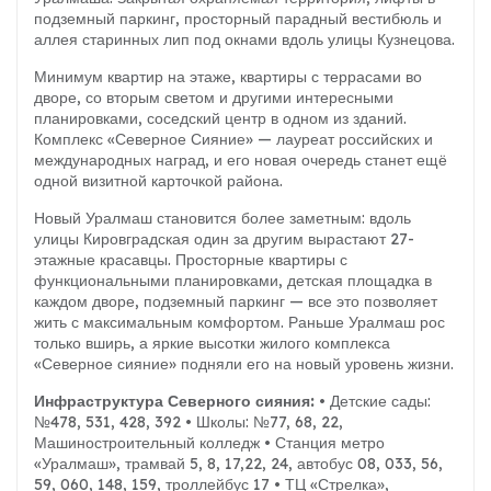
подземный паркинг, просторный парадный вестибюль и
аллея старинных лип под окнами вдоль улицы Кузнецова.
Минимум квартир на этаже, квартиры с террасами во
дворе, со вторым светом и другими интересными
планировками, соседский центр в одном из зданий.
Комплекс «Северное Сияние» — лауреат российских и
международных наград, и его новая очередь станет ещё
одной визитной карточкой района.
Новый Уралмаш становится более заметным: вдоль
улицы Кировградская один за другим вырастают 27-
этажные красавцы. Просторные квартиры с
функциональными планировками, детская площадка в
каждом дворе, подземный паркинг — все это позволяет
жить с максимальным комфортом. Раньше Уралмаш рос
только вширь, а яркие высотки жилого комплекса
«Северное сияние» подняли его на новый уровень жизни.
Инфраструктура Северного сияния:
• Детские сады:
№478, 531, 428, 392
• Школы: №77, 68, 22,
Машиностроительный колледж
• Станция метро
«Уралмаш», трамвай 5, 8, 17,22, 24, автобус 08, 033, 56,
59, 060, 148, 159, троллейбус 17
• ТЦ «Стрелка»,