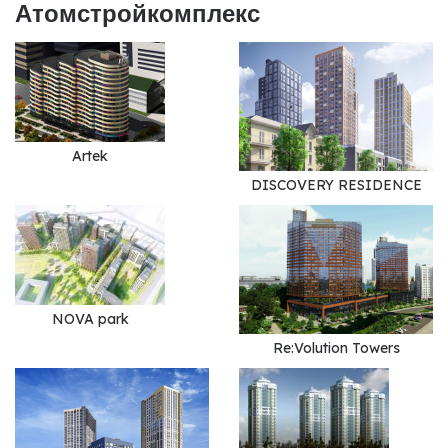
Атомстройкомплекс
Artek
DISCOVERY RESIDENCE
NOVA park
Re:Volution Towers