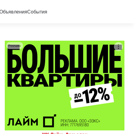
Объявления
События
Реклама