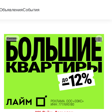
Объявления
События
Реклама