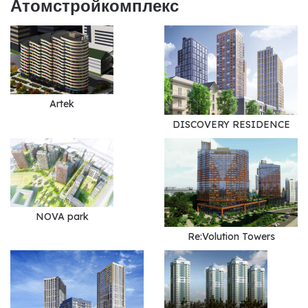
Атомстройкомплекс
Artek
DISCOVERY RESIDENCE
NOVA park
Re:Volution Towers