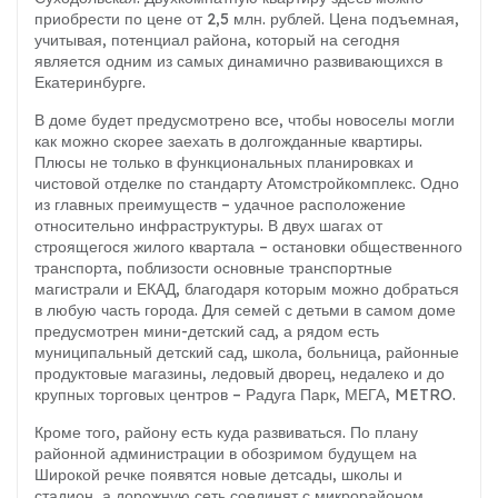
приобрести по цене от 2,5 млн. рублей. Цена подъемная,
учитывая, потенциал района, который на сегодня
является одним из самых динамично развивающихся в
Екатеринбурге.
В доме будет предусмотрено все, чтобы новоселы могли
как можно скорее заехать в долгожданные квартиры.
Плюсы не только в функциональных планировках и
чистовой отделке по стандарту Атомстройкомплекс. Одно
из главных преимуществ – удачное расположение
относительно инфраструктуры. В двух шагах от
строящегося жилого квартала – остановки общественного
транспорта, поблизости основные транспортные
магистрали и ЕКАД, благодаря которым можно добраться
в любую часть города. Для семей с детьми в самом доме
предусмотрен мини-детский сад, а рядом есть
муниципальный детский сад, школа, больница, районные
продуктовые магазины, ледовый дворец, недалеко и до
крупных торговых центров – Радуга Парк, МЕГА, METRO.
Кроме того, району есть куда развиваться. По плану
районной администрации в обозримом будущем на
Широкой речке появятся новые детсады, школы и
стадион, а дорожную сеть соединят с микрорайоном