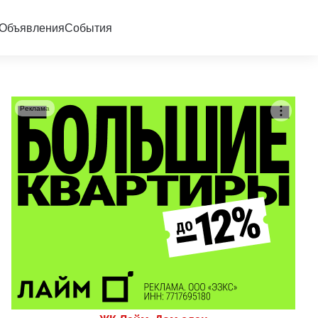
Объявления
События
Реклама