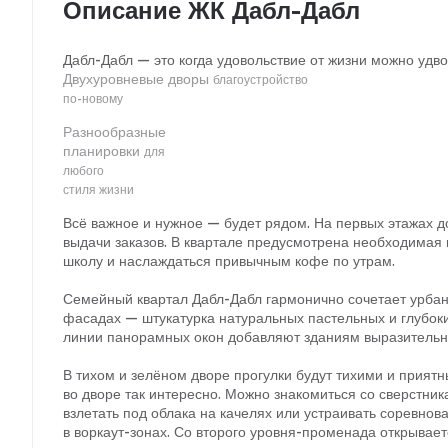
Описание ЖК Дабл-Дабл
Дабл-Дабл —
это когда удовольствие от жизни можно удво
Двухуровневые дворы
благоустройство
по-новому
Разнообразные
планировки
для
любого
стиля жизни
Всё важное и нужное — будет рядом. На первых этажах д
выдачи заказов. В квартале предусмотрена необходимая
школу и наслаждаться привычным кофе по утрам.
Семейный квартал Дабл-Дабл гармонично сочетает урбани
фасадах — штукатурка натуральных пастельных и глубоки
линии панорамных окон добавляют зданиям выразительн
В тихом и зелёном дворе прогулки будут тихими и прият
во дворе так интересно. Можно знакомиться со сверстник
взлетать под облака на качелях или устраивать соревнов
в воркаут-зонах. Со второго уровня-променада открывает