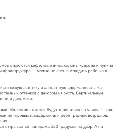
ить
омов откроются кафе, магазины, салоны красоты и пункты
 инфраструктура — можно не спеша отводить ребёнка в
стическую эстетику и элегантную сдержанность. На
х тёмных оттенков с декором из руста. Вертикальные
ости и динамики.
ными. Маленькие жители будут торопиться на улицу — ведь
ами на игровых площадках для ребят разных возрастов,
ания
ся открывается панорама 360 градусов на двор. А на