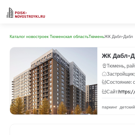
Каталог новостроек Тюменская область
Тюмень
ЖК Дабл-Дабл
ЖК Дабл-Д
Тюмень, ра
Застройщик:
Состояние: 
Сайт:
https:
паркинг детски