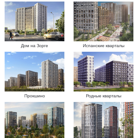
Дом на Зорге
Испанские кварталы
Прокшино
Родные кварталы