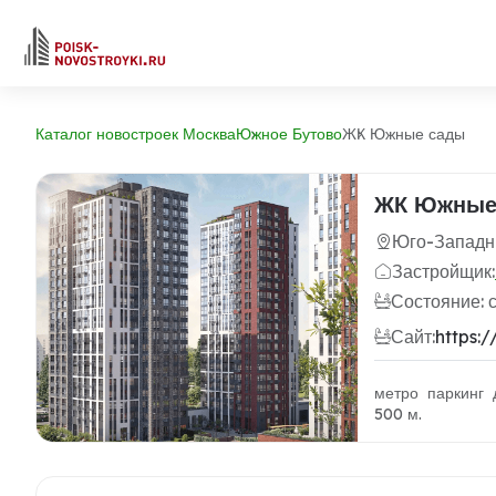
Каталог новостроек Москва
Южное Бутово
ЖК Южные сады
ЖК Южные
Юго-Западн
Застройщик:
Состояние: 
Сайт:
https:
метро паркинг 
500 м.