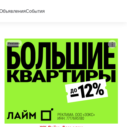
Объявления
События
Реклама