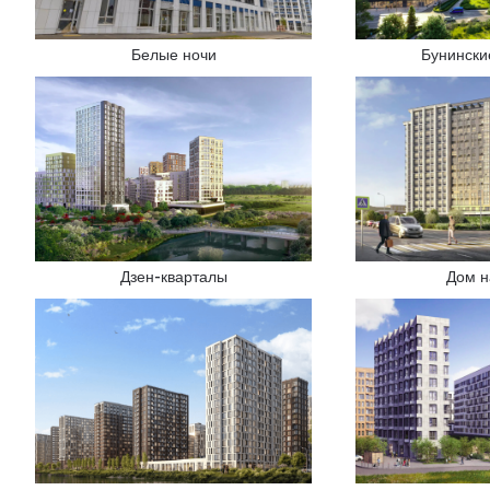
Белые ночи
Бунински
Дзен-кварталы
Дом н