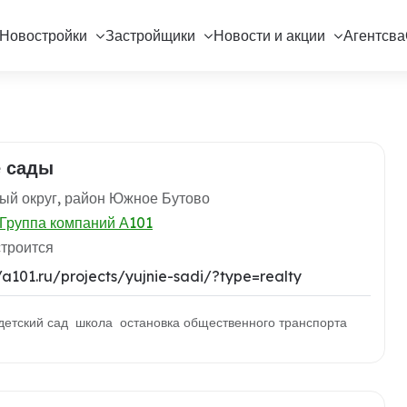
Новостройки
Застройщики
Новости и акции
Агентсва
 сады
ый округ, район Южное Бутово
Группа компаний А101
строится
//a101.ru/projects/yujnie-sadi/?type=realty
детский сад школа остановка общественного транспорта