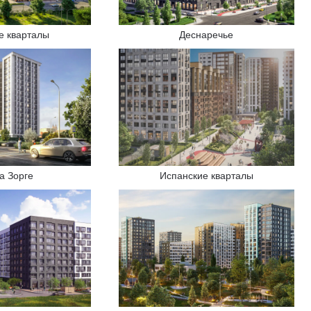
е кварталы
Деснаречье
а Зорге
Испанские кварталы