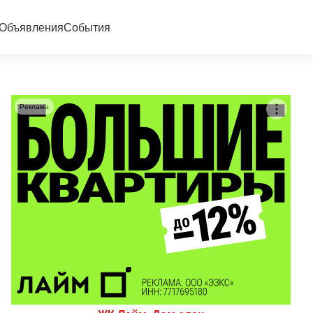
Объявления
События
Реклама