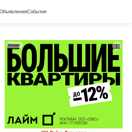
Объявления
События
Реклама