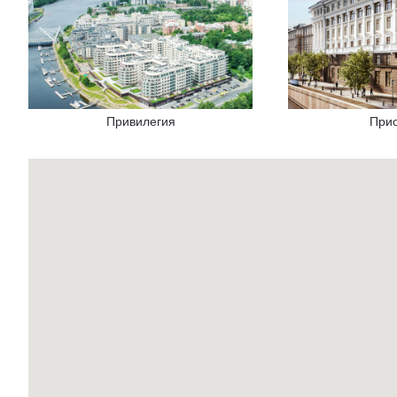
Привилегия
При