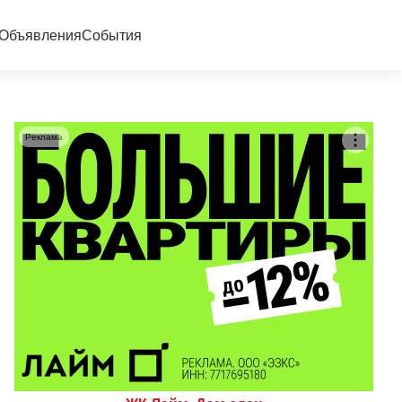
Объявления
События
Реклама