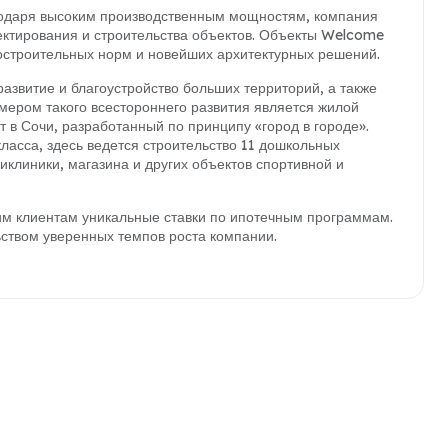
годаря высоким производственным мощностям, компания
ектирования и строительства объектов. Объекты Welcome
остроительных норм и новейших архитектурных решений.
звитие и благоустройство больших территорий, а также
ером такого всестороннего развития является жилой
 в Сочи, разработанный по принципу «город в городе».
асса, здесь ведется строительство 11 дошкольных
клиники, магазина и других объектов спортивной и
им клиентам уникальные ставки по ипотечным программам.
ством уверенных темпов роста компании.