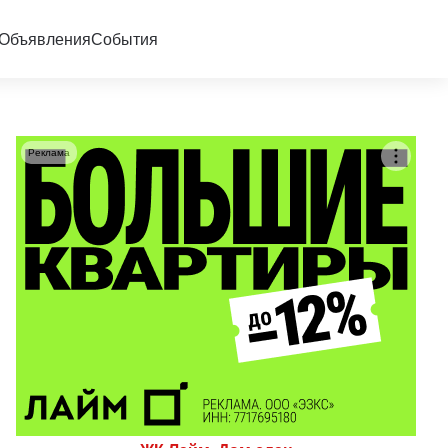
Объявления
События
Реклама