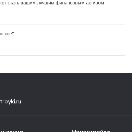
ожет стать вашим лучшим финансовым активом
нское"
royki.ru
 и акции
Новостройки