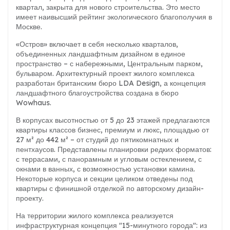
квартал, закрыта для нового строительства. Это место
имеет наивысший рейтинг экологического благополучия в
Москве.
«Остров» включает в себя несколько кварталов,
объединенных ландшафтным дизайном в единое
пространство – с набережными, Центральным парком,
бульваром. Архитектурный проект жилого комплекса
разработан британским бюро LDA Design, а концепция
ландшафтного благоустройства создана в бюро
Wowhaus.
В корпусах высотностью от 5 до 23 этажей предлагаются
квартиры классов бизнес, премиум и люкс, площадью от
27 м² до 442 м² – от студий до пятикомнатных и
пентхаусов. Представлены планировки редких форматов:
с террасами, с панорамным и угловым остеклением, с
окнами в ванных, с возможностью установки камина.
Некоторые корпуса и секции целиком отведены под
квартиры с финишной отделкой по авторскому дизайн-
проекту.
На территории жилого комплекса реализуется
инфраструктурная концепция "15-минутного города": из