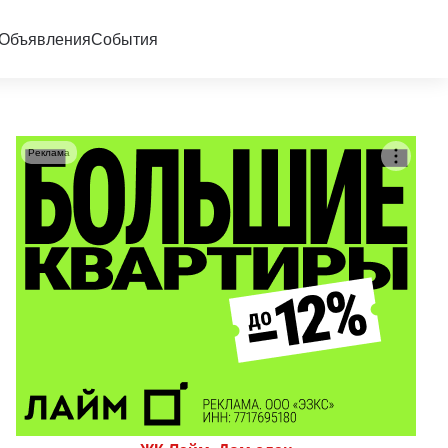
Объявления
События
Реклама