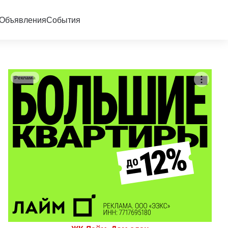
Объявления
События
Реклама