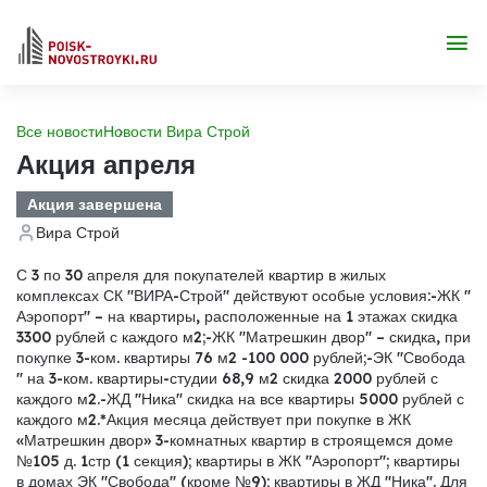
Все новости
Новости Вира Строй
Акция апреля
Акция завершена
Вира Строй
С 3 по 30 апреля для покупателей квартир в жилых
комплексах СК "ВИРА-Строй" действуют особые условия:
-ЖК "
Аэропорт
" – на квартиры, расположенные на 1 этажах скидка
3300 рублей с каждого м2;
-ЖК "
Матрешкин двор
" – скидка, при
покупке 3-ком. квартиры 76 м2 -100 000 рублей;
-ЭК "
Свобода
" на 3-ком. квартиры-студии 68,9 м2 скидка 2000 рублей с
каждого м2.
-ЖД "
Ника
" скидка на все квартиры 5000 рублей с
каждого м2.
*Акция месяца действует при покупке в ЖК
«Матрешкин двор» 3-комнатных квартир в строящемся доме
№105 д. 1стр (1 секция); квартиры в ЖК "Аэропорт"; квартиры
в домах ЭК "Свобода" (кроме №9); квартиры в ЖД "Ника". Для