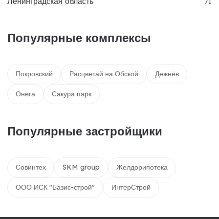
Ленинградская область
71
Популярные комплексы
Покровский
Расцветай на Обской
Дежнёв
Онега
Сакура парк
Популярные застройщики
Совинтех
SKM group
Желдорипотека
ООО ИСК "Базис-строй"
ИнтерСтрой