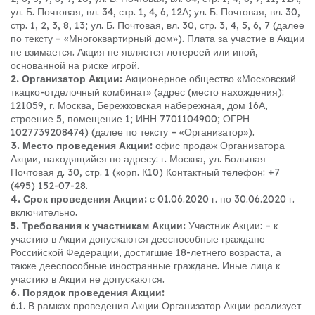
ул. Б. Почтовая, вл. 34, стр. 1, 4, 6, 12А; ул. Б. Почтовая, вл. 30,
стр. 1, 2, 3, 8, 13; ул. Б. Почтовая, вл. 30, стр. 3, 4, 5, 6, 7 (далее
по тексту – «Многоквартирный дом»). Плата за участие в Акции
не взимается. Акция не является лотереей или иной,
основанной на риске игрой.
2. Организатор Акции:
Акционерное общество «Московский
ткацко-отделочный комбинат» (адрес (место нахождения):
121059, г. Москва, Бережковская набережная, дом 16А,
строение 5, помещение 1; ИНН 7701104900; ОГРН
1027739208474) (далее по тексту – «Организатор»).
3. Место проведения Акции:
офис продаж Организатора
Акции, находящийся по адресу: г. Москва, ул. Большая
Почтовая д. 30, стр. 1 (корп. К10) Контактный телефон: +7
(495) 152-07-28.
4. Срок проведения Акции:
с 01.06.2020 г. по 30.06.2020 г.
включительно.
5. Требования к участникам Акции:
Участник Акции: – к
участию в Акции допускаются дееспособные граждане
Российской Федерации, достигшие 18-летнего возраста, а
также дееспособные иностранные граждане. Иные лица к
участию в Акции не допускаются.
6. Порядок проведения Акции:
6.1. В рамках проведения Акции Организатор Акции реализует