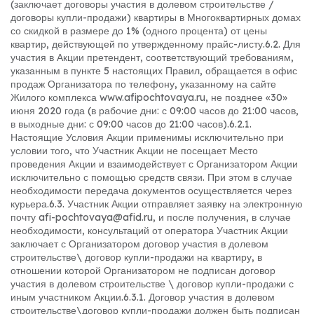
(заключает договоры участия в долевом строительстве /
договоры купли-продажи) квартиры в Многоквартирных домах
со скидкой в размере до 1% (одного процента) от цены
квартир, действующей по утвержденному прайс-листу.
6.2. Для
участия в Акции претендент, соответствующий требованиям,
указанным в пункте 5 настоящих Правил, обращается в офис
продаж Организатора по телефону, указанному на сайте
Жилого комплекса www.afipochtovaya.ru, не позднее «30»
июня 2020 года (в рабочие дни: с 09:00 часов до 21:00 часов,
в выходные дни: с 09:00 часов до 21:00 часов).
6.2.1.
Настоящие Условия Акции применимы исключительно при
условии того, что Участник Акции не посещает Место
проведения Акции и взаимодействует с Организатором Акции
исключительно с помощью средств связи. При этом в случае
необходимости передача документов осуществляется через
курьера.
6.3. Участник Акции отправляет заявку на электронную
почту afi-pochtovaya@afid.ru, и после получения, в случае
необходимости, консультаций от оператора Участник Акции
заключает с Организатором договор участия в долевом
строительстве\ договор купли-продажи на квартиру, в
отношении которой Организатором не подписан договор
участия в долевом строительстве \ договор купли-продажи с
иным участником Акции.
6.3.1. Договор участия в долевом
строительстве\договор купли-продажи должен быть подписан