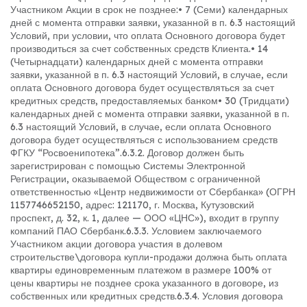
Участником Акции в срок не позднее:
• 7 (Семи) календарных
дней с момента отправки заявки, указанной в п. 6.3 настоящий
Условий, при условии, что оплата Основного договора будет
производиться за счет собственных средств Клиента.
• 14
(Четырнадцати) календарных дней с момента отправки
заявки, указанной в п. 6.3 настоящий Условий, в случае, если
оплата Основного договора будет осуществляться за счет
кредитных средств, предоставляемых банком
• 30 (Тридцати)
календарных дней с момента отправки заявки, указанной в п.
6.3 настоящий Условий, в случае, если оплата Основного
договора будет осуществляться с использованием средств
ФГКУ “Росвоенипотека”.
6.3.2. Договор должен быть
зарегистрирован с помощью Системы Электронной
Регистрации, оказываемой Обществом с ограниченной
ответственностью «Центр недвижимости от Сбербанка» (ОГРН
1157746652150, адрес: 121170, г. Москва, Кутузовский
проспект, д. 32, к. 1, далее — ООО «ЦНС»), входит в группу
компаний ПАО Сбербанк.
6.3.3. Условием заключаемого
Участником акции договора участия в долевом
строительстве\договора купли-продажи должна быть оплата
квартиры единовременным платежом в размере 100% от
цены квартиры не позднее срока указанного в договоре, из
собственных или кредитных средств.
6.3.4. Условия договора