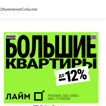
Объявления
События
Реклама