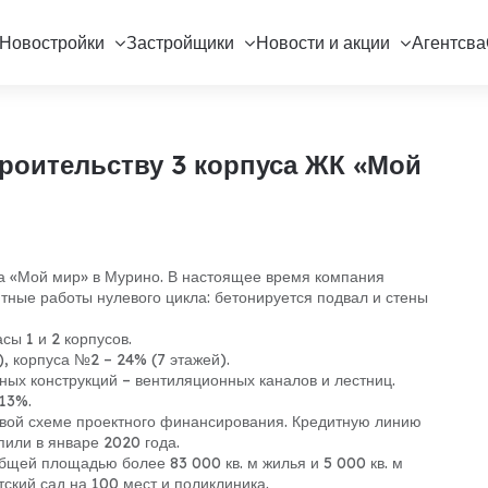
Новостройки
Застройщики
Новости и акции
Агентсва
троительству 3 корпуса ЖК «Мой
са «Мой мир» в Мурино. В настоящее время компания
итные работы нулевого цикла: бетонируется подвал и стены
сы 1 и 2 корпусов.
), корпуса №2 – 24% (7 этажей).
ых конструкций – вентиляционных каналов и лестниц.
 13%.
овой схеме проектного финансирования. Кредитную линию
или в январе 2020 года.
бщей площадью более 83 000 кв. м жилья и 5 000 кв. м
ский сад на 100 мест и поликлиника.