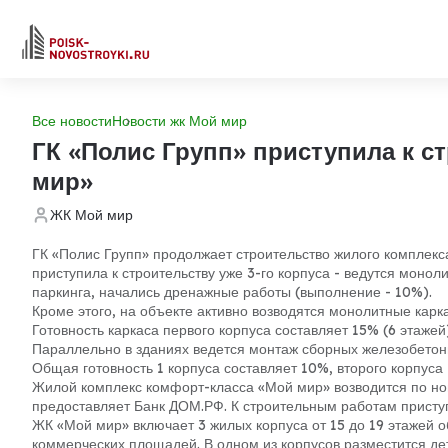
Все новости
Новости жк Мой мир
ГК «Полис Групп» приступила к с
мир»
ЖК Мой мир
ГК «Полис Групп» продолжает строительство жилого комплек
приступила к строительству уже 3-го корпуса - ведутся монол
паркинга, начались дренажные работы (выполнение - 10%).
Кроме этого, на объекте активно возводятся монолитные карка
Готовность каркаса первого корпуса составляет 15% (6 этажей
Параллельно в зданиях ведется монтаж сборных железобетонн
Общая готовность 1 корпуса составляет 10%, второго корпуса
Жилой комплекс комфорт-класса «Мой мир» возводится по н
предоставляет Банк ДОМ.РФ. К строительным работам приступ
ЖК «Мой мир» включает 3 жилых корпуса от 15 до 19 этажей о
коммерческих площадей. В одном из корпусов разместится дет