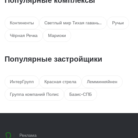
Континенты
Светлый мир Тихая гавань…
Ручьи
Чёрная Речка
Мариоки
Популярные застройщики
ИнтерГрупп
Красная стрела
Лемминкяйнен
Группа компаний Полис
Базис-СПБ
Реклама