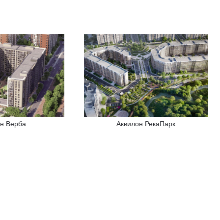
он Верба
Аквилон РекаПарк