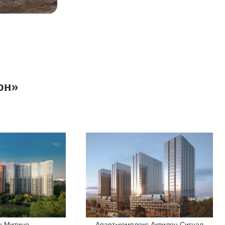
он»
н Митино
Апарт-комплекс Аквилон Сигнал