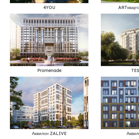
4YOU
ARTкварт
Promenade
TE
Аквилон ZALIVE
Аквил