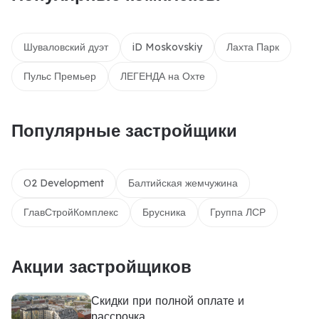
Шуваловский дуэт
iD Moskovskiy
Лахта Парк
Пульс Премьер
ЛЕГЕНДА на Охте
Популярные застройщики
О2 Development
Балтийская жемчужина
ГлавСтройКомплекс
Брусника
Группа ЛСР
Акции застройщиков
Скидки при полной оплате и
рассрочка