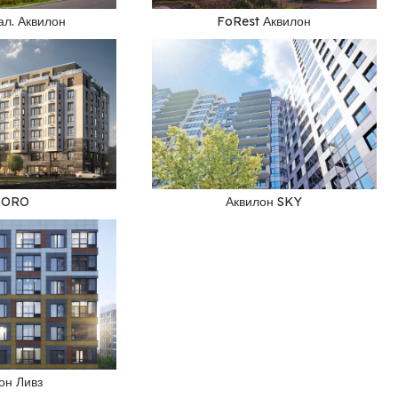
ал. Аквилон
FoRest Аквилон
SORO
Аквилон SKY
он Ливз