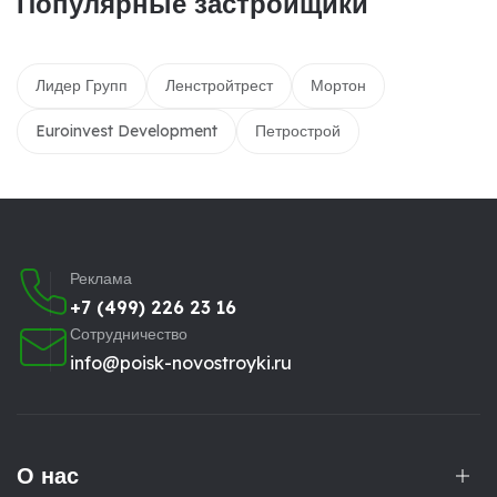
Популярные застройщики
Лидер Групп
Ленстройтрест
Мортон
Euroinvest Development
Петрострой
Реклама
+7 (499) 226 23 16
Сотрудничество
info@poisk-novostroyki.ru
О нас