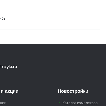
иры
royki.ru
 и акции
Новостройки
кции
Каталог комплексов