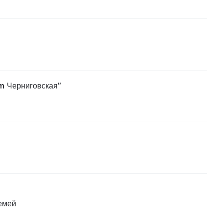
m Черниговская"
емей