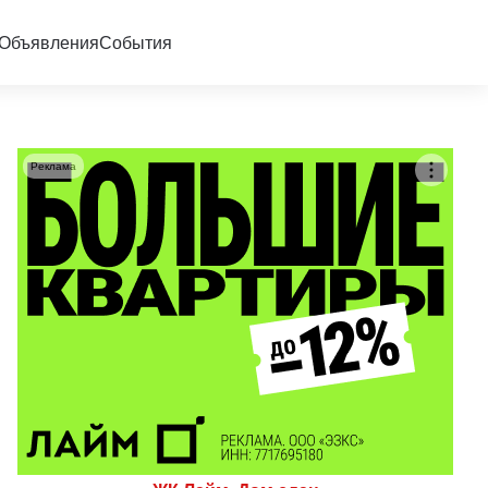
Объявления
События
Реклама