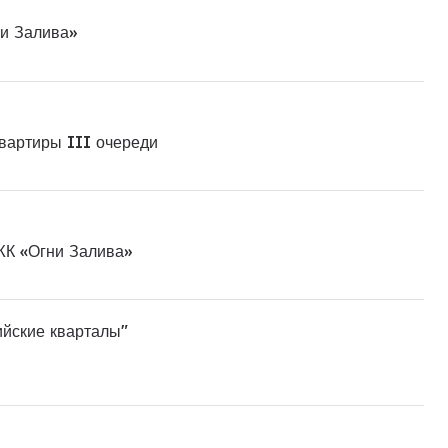
ни Залива»
квартиры III очереди
ЖК «Огни Залива»
ийские кварталы"