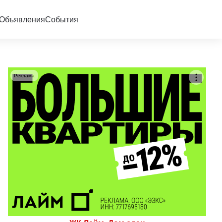
Объявления
События
Реклама