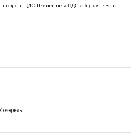
квартиры в ЦДС Dreamline и ЦДС «Чёрная Речка»
ы!
V очередь