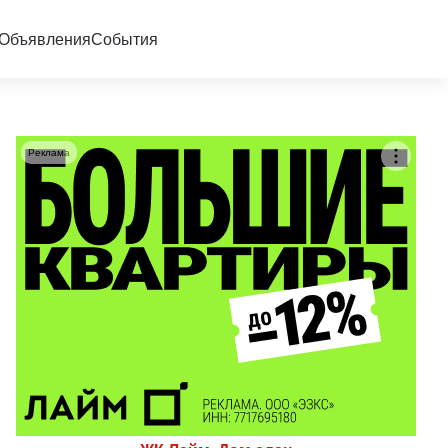
Объявления
События
Реклама