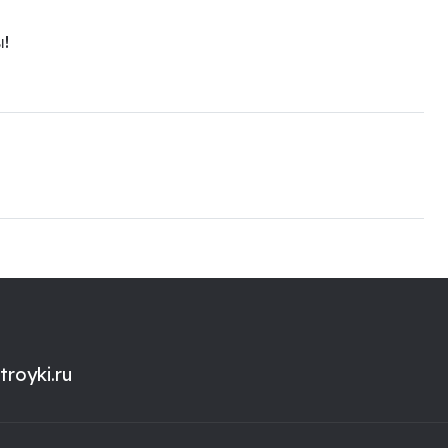
ы!
royki.ru