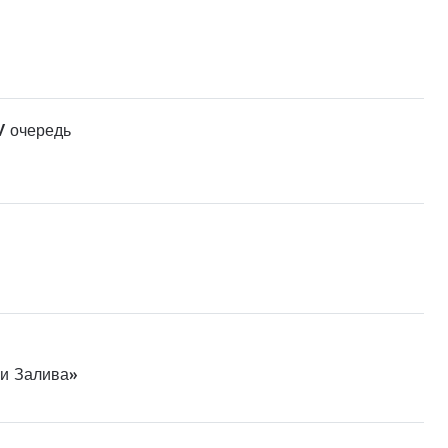
V очередь
ни Залива»