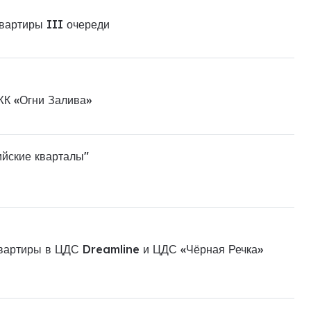
квартиры III очереди
ЖК «Огни Залива»
ийские кварталы"
квартиры в ЦДС Dreamline и ЦДС «Чёрная Речка»