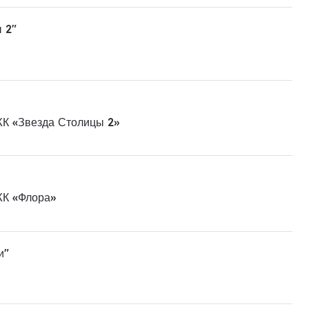
 2"
ЖК «Звезда Столицы 2»
ЖК «Флора»
и"