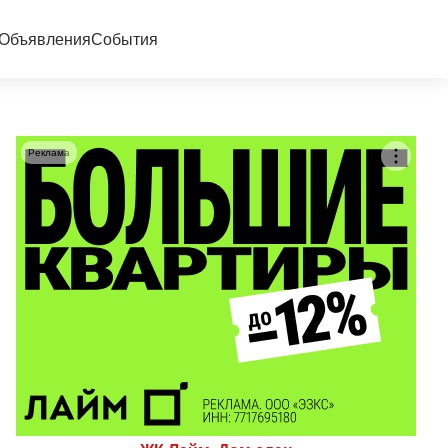
Объявления
События
Реклама