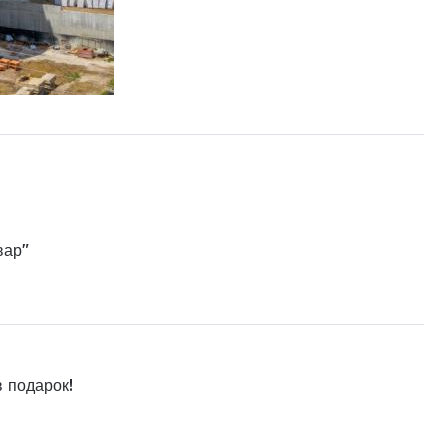
вар"
в подарок!