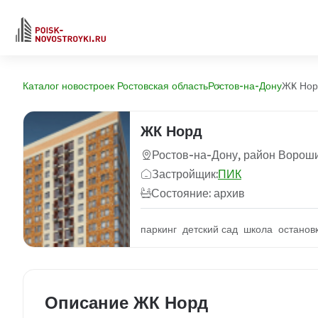
Каталог новостроек Ростовская область
Ростов-на-Дону
ЖК Нор
ЖК Норд
Ростов-на-Дону, район Ворош
Застройщик:
ПИК
Состояние: архив
паркинг детский сад школа останов
Описание ЖК Норд