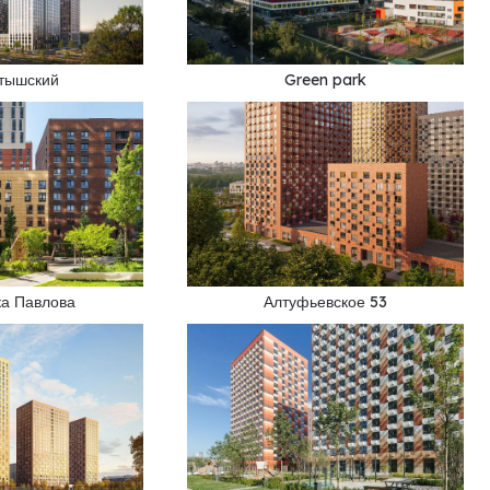
ртышский
Green park
ка Павлова
Алтуфьевское 53