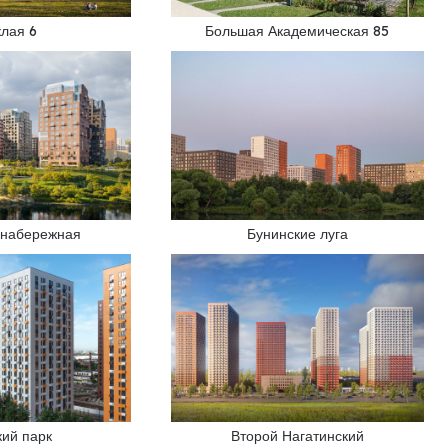
клая 6
Большая Академическая 85
 набережная
Бунинские луга
кий парк
Второй Нагатинский