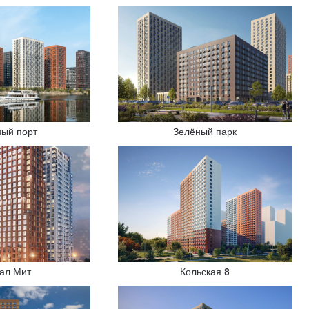
ный порт
Зелёный парк
тал Мит
Кольская 8