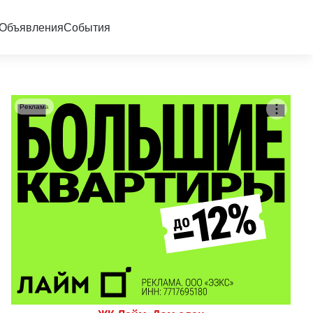
Объявления
События
Реклама