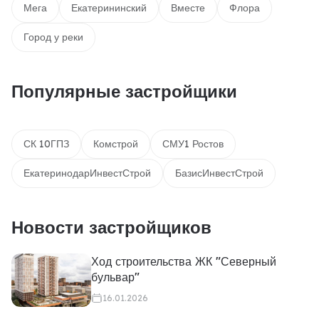
Мега
Екатерининский
Вместе
Флора
Город у реки
Популярные застройщики
СК 10ГПЗ
Комстрой
СМУ1 Ростов
ЕкатеринодарИнвестСтрой
БазисИнвестСтрой
Новости застройщиков
Ход строительства ЖК "Северный
бульвар"
16.01.2026