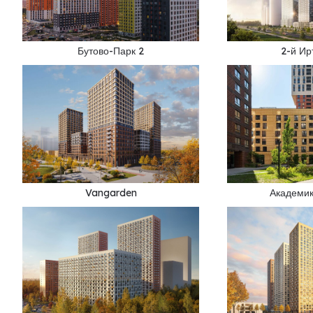
Бутово-Парк 2
2-й И
Vangarden
Академи