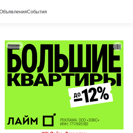
Объявления
События
Реклама