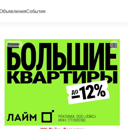
Объявления
События
Реклама