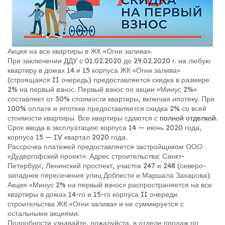
А
кция на все квартиры в ЖК «Огни залива».
При заключении ДДУ с 01.02.2020 до 29.02.2020 г. на любую
квартиру в домах 14 и 15 корпуса ЖК «Огни залива»
(строящаяся II очередь) предоставляется скидка в размере
2% на первый взнос. Первый взнос по акции «Минус 2%»
составляет от 30% стоимости квартиры, включая ипотеку. При
100% оплате и ипотеке предоставляется скидка 2% со всей
стоимости квартиры. Все квартиры сдаются с
полной отделкой
.
Срок ввода в эксплуатацию корпуса 14 — июнь 2020 года,
корпуса 15 — IV квартал 2020 года.
Рассрочка платежей предоставляется застройщиком ООО
«Дудергофский проект». Адрес строительства: Санкт-
Петербург, Ленинский проспект, участок 247 и 248 (северо-
западнее пересечения улиц Доблести и Маршала Захарова).
Акция «Минус 2% на первый взнос» распространяется на все
квартиры в домах 14-го и 15-го корпуса II очереди
строительства ЖК «Огни залива» и не суммируется с
остальными акциями.
Подробности узнавайте, пожалуйста, в отделе продаж по