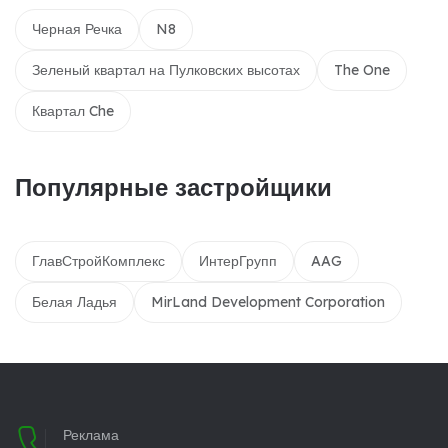
Черная Речка
N8
Зеленый квартал на Пулковских высотах
The One
Квартал Che
Популярные застройщики
ГлавСтройКомплекс
ИнтерГрупп
AAG
Белая Ладья
MirLand Development Corporation
Реклама