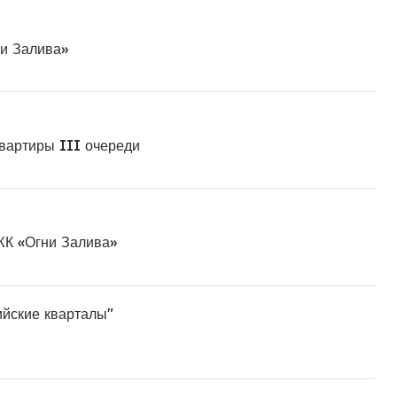
ни Залива»
квартиры III очереди
ЖК «Огни Залива»
ийские кварталы"