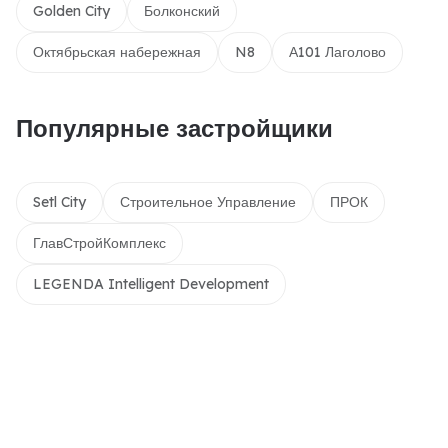
Golden City
Болконский
Октябрьская набережная
N8
А101 Лаголово
Популярные застройщики
Setl City
Строительное Управление
ПРОК
ГлавСтройКомплекс
LEGENDA Intelligent Development