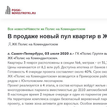
Все новости
Новости жк Полис на Комендантском
В продаже новый пул квартир в Ж
ЖК Полис на Комендантском
г. Санкт-Петербург, 03 июля 2020 г.
– ГК «Полис Групп» в
ЖК «Полис на Комендантском».
Квартиры 3 «евро» расположены в секции №6, метраж - от 51,76
Цены начинаются от 6,1 млн руб. Доступна ипотека от банков 
Готовность 4 очереди проекта составляет около 40%. Срок око
ЖК «Полис на Комендантском» возводится в Приморском район
рядом с Юнтоловским лесопарком.
Проект реализуется в 4 этапа, в состав которых войдут жилые 
многоуровневых паркинга вместимостью до 2110 автомобилей
В настоящее время 2 первые очереди и один из паркингов уж
На территории комплекса создан безопасный веревочный парк
проекту, а также зона активити для взрослых. Особое вниман