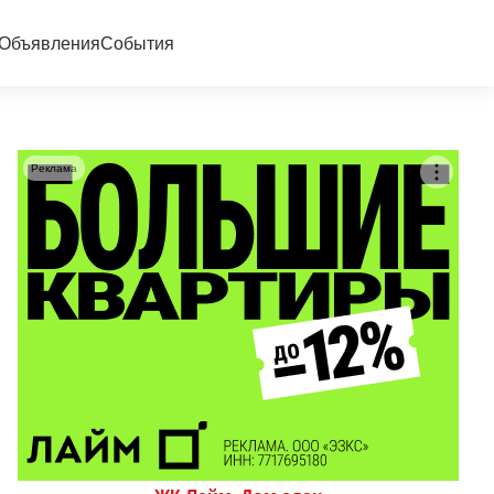
Объявления
События
Реклама