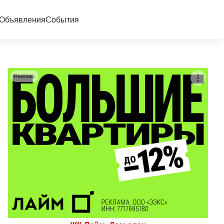
Объявления
События
Реклама