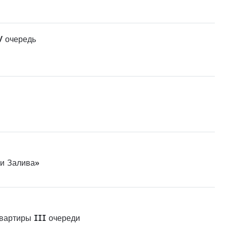
V очередь
ни Залива»
квартиры III очереди