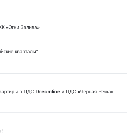
ЖК «Огни Залива»
ийские кварталы"
квартиры в ЦДС Dreamline и ЦДС «Чёрная Речка»
ы!