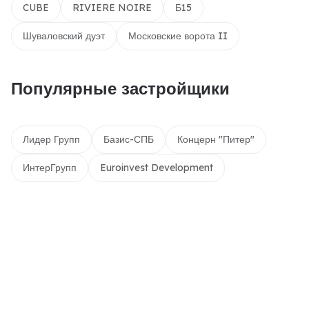
CUBE
RIVIERE NOIRE
Б15
Шуваловский дуэт
Московские ворота II
Популярные застройщики
Лидер Групп
Базис-СПБ
Концерн "Питер"
ИнтерГрупп
Euroinvest Development