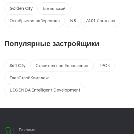
Golden City
Болконский
Октябрьская набережная
N8
А101 Лаголово
Популярные застройщики
Setl City
Строительное Управление
ПРОК
ГлавСтройКомплекс
LEGENDA Intelligent Development
Реклама