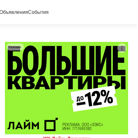
Объявления
События
Реклама