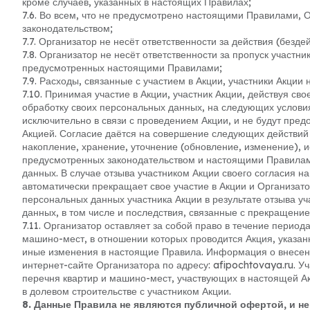
кроме случаев, указанных в настоящих Правилах;
7.6. Во всем, что не предусмотрено настоящими Правилами, 
законодательством;
7.7. Организатор не несёт ответственности за действия (безде
7.8. Организатор не несёт ответственности за пропуск участн
предусмотренных настоящими Правилами;
7.9. Расходы, связанные с участием в Акции, участники Акции 
7.10. Принимая участие в Акции, участник Акции, действуя сво
обработку своих персональных данных, на следующих услови
исключительно в связи с проведением Акции, и не будут пред
Акцией. Согласие даётся на совершение следующих действий 
накопление, хранение, уточнение (обновление, изменение), и
предусмотренных законодательством и настоящими Правилам
данных. В случае отзыва участником Акции своего согласия н
автоматически прекращает свое участие в Акции и Организато
персональных данных участника Акции в результате отзыва уч
данных, в том числе и последствия, связанные с прекращением
7.11. Организатор оставляет за собой право в течение перио
машино-мест, в отношении которых проводится Акция, указан
иные изменения в настоящие Правила. Информация о внесе
интернет-сайте Организатора по адресу: afipochtovaya.ru. У
перечня квартир и машино-мест, участвующих в настоящей Ак
в долевом строительстве с участником Акции.
8. Данные Правила не являются публичной офертой, и н