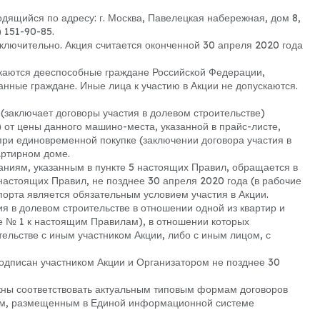
дящийся по адресу: г. Москва, Павелецкая набережная, дом 8,
 151-90-85.
. включительно. Акция считается оконченной 30 апреля 2020 года
скаются дееспособные граждане Российской Федерации,
анные граждане. Иные лица к участию в Акции не допускаются.
 (заключает договоры участия в долевом строительстве)
 от цены данного машино-места, указанной в прайс-листе,
ри единовременной покупке (заключении договора участия в
артирном доме.
ваниям, указанным в пункте 5 настоящих Правил, обращается в
настоящих Правил, не позднее 30 апреля 2020 года (в рабочие
спорта является обязательным условием участия в Акции.
ия в долевом строительстве в отношении одной из квартир и
е № 1 к настоящим Правилам), в отношении которых
ельстве с иным участником Акции, либо с иным лицом, с
 подписан участником Акции и Организатором не позднее 30
олжны соответствовать актуальным типовым формам договоров
ром, размещенным в Единой информационной системе