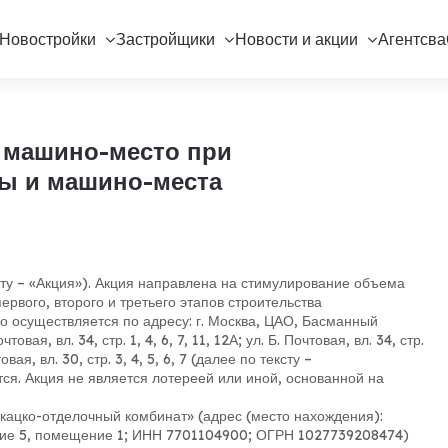
Новостройки
Застройщики
Новости и акции
Агентсва
а машино-место при
ры и машино-места
сту – «Акция»). Акция направлена на стимулирование объема
ервого, второго и третьего этапов строительства
о осуществляется по адресу: г. Москва, ЦАО, Басманный
очтовая, вл. 34, стр. 1, 4, 6, 7, 11, 12А; ул. Б. Почтовая, вл. 34, стр.
чтовая, вл. 30, стр. 3, 4, 5, 6, 7 (далее по тексту –
тся. Акция не является лотереей или иной, основанной на
кацко-отделочный комбинат» (адрес (место нахождения):
оение 5, помещение 1; ИНН 7701104900; ОГРН 1027739208474)