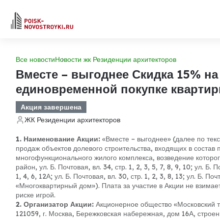
Все новости
Новости жк Резиденции архитекторов
Вместе – выгоднее Скидка 15% н
единовременной покупке кварти
Акция завершена
ЖК Резиденции архитекторов
1. Наименование Акции:
«Вместе – выгоднее» (далее по тек
продаж объектов долевого строительства, входящих в состав п
многофункционального жилого комплекса, возведение которог
район, ул. Б. Почтовая, вл. 34, стр. 1, 2, 3, 5, 7, 8, 9, 10; ул. Б. П
1, 4, 6, 12А; ул. Б. Почтовая, вл. 30, стр. 1, 2, 3, 8, 13; ул. Б. По
«Многоквартирный дом»). Плата за участие в Акции не взимае
риске игрой.
2. Организатор Акции:
Акционерное общество «Московский т
121059, г. Москва, Бережковская набережная, дом 16А, стр