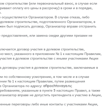
вом строительстве (или первоначальный взнос, в случае если
ивают оплату его цены в рассрочку) в сроки и в порядке,
.
е осуществляется Организатором. В случае отказа, либо
 долевом строительстве, подготовленного Организатором, в
лжен был подписать договор, Организатор вправе отстранить
е предоставления, или замена скидки другими призами не
ключается договор участия в долевом строительстве,
но-мест, указанного в приложении № 1 к настоящим Правилам,
частия в долевом строительстве с иными участниками Акции
а договоры участия в долевом строительстве, заключаемые в
ии по собственному усмотрению, в том числе и в случае
жении № 1 к настоящим Правилам, путем размещения
Организатора по адресу: afipochtovaya.ru;
 требованиям, указанным в пункте 5 настоящих Правил, а также
анизатор вправе не допустить претендента к участию в Акции,
ьменные переговоры либо иные контакты с участниками Акции,