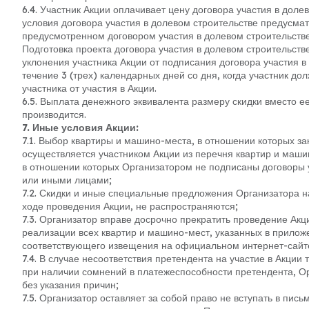
6.4. Участник Акции оплачивает цену договора участия в доле
условия договора участия в долевом строительстве предусматр
предусмотренном договором участия в долевом строительстве
Подготовка проекта договора участия в долевом строительств
уклонения участника Акции от подписания договора участия в
течение 3 (трех) календарных дней со дня, когда участник до
участника от участия в Акции.
6.5. Выплата денежного эквивалента размеру скидки вместо е
производится.
7. Иные условия Акции:
7.1. Выбор квартиры и машино-места, в отношении которых за
осуществляется участником Акции из перечня квартир и маши
в отношении которых Организатором не подписаны договоры у
или иными лицами;
7.2. Скидки и иные специальные предложения Организатора н
ходе проведения Акции, не распространяются;
7.3. Организатор вправе досрочно прекратить проведение Акц
реализации всех квартир и машино-мест, указанных в прило
соответствующего извещения на официальном интернет-сайте 
7.4. В случае несоответствия претендента на участие в Акции
при наличии сомнений в платежеспособности претендента, Орг
без указания причин;
7.5. Организатор оставляет за собой право не вступать в пис