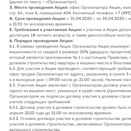
(далее по тексту – «Организатор»).
3. Место проведения Акции:
офис Организатора Акции, нахо
стр. 6А, этаж 4, помещение 604. Контактный телефон: +7 (495)
4. Срок проведения Акции:
с 01.04.2020 г. по 30.04.2020 г
в 21:01 по московскому времени.
5. Требования к участникам Акции:
к участию в Акции допу
достигшие 18-летнего возраста, а также дееспособные иностр
6. Порядок проведения Акции:
6.1. В рамках проведения Акции Организатор Акции реализует
машиноместа со скидкой в размере 20% (двадцать процентов)
который является приложением № 1 к настоящим Правилам, п
долевом строительстве) квартиры и машино-места в Многокв
6.2. Для участия в Акции претендент, соответствующий требо
офис продаж Организатора по адресу, указанному в пункте 3 
и в выходные дни: с 09:00 часов до 21:00 часов). Наличие па
6.3. Участник Акции заключает с Организатором договор участ
одного из машино-мест, указанных в прайс-листе (приложени
Организатором не подписан договор участия в долевом строит
учетом следующих требований:
6.3.1. Договор участия в долевом строительстве должен быть
апреля 2020 года до 21:00 по московскому времени.
6.3.2. Условия договора участия в долевом строительстве д
участия в долевом строительстве, заключаемых Организато
жилищного строительства.