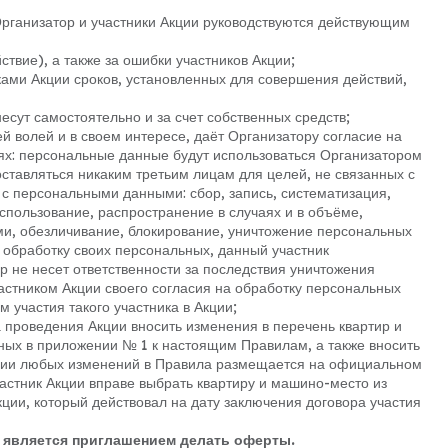
Организатор и участники Акции руководствуются действующим
йствие), а также за ошибки участников Акции;
иками Акции сроков, установленных для совершения действий,
несут самостоятельно и за счет собственных средств;
ей волей и в своем интересе, даёт Организатору согласие на
ях: персональные данные будут использоваться Организатором
оставляться никаким третьим лицам для целей, не связанных с
с персональными данными: сбор, запись, систематизация,
спользование, распространение в случаях и в объёме,
и, обезличивание, блокирование, уничтожение персональных
а обработку своих персональных, данный участник
р не несет ответственности за последствия уничтожения
астником Акции своего согласия на обработку персональных
 участия такого участника в Акции;
да проведения Акции вносить изменения в перечень квартир и
ных в приложении № 1 к настоящим Правилам, а также вносить
нии любых изменений в Правила размещается на официальном
частник Акции вправе выбрать квартиру и машино-место из
ции, который действовал на дату заключения договора участия
е является приглашением делать оферты.