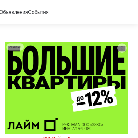
Объявления
События
Реклама