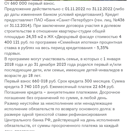
От 660 000 первый взнос.
Предложение действительно с 01.11.2022 по 31.12.2022 (либо
до даты изменения банком условий кредитования). Кредит
предоставляет ПАО «Банк «Санкт-Петербург» (ген. лиц. №436
от 31.12.2014). При заключении договора участия в долевом
строительстве в отношении квартиры-студии общей
площадью 24,55 м2 в ЖК «Дворцовый фасад» стоимостью 4
400 121 руб. по программе «Семейная ипотека» процентная
ставка в рублях на весь период кредитования - 5,35%
годовых.
В программе могут участвовать семьи, в которых с 1 января
2018 года и до 31 декабря 2023 года родился первый и/или
последующие дети, или семьи, имеющие детей-инвалидов в
возрасте до 18 лет.
Первый взнос 660 018 руб. Срок кредита 300 месяцев. Сумма
кредита 3 740 103 руб. Ежемесячный платеж 22 634 руб.
Погашение кредита – аннуитетными платежами. Досрочное
погашение без ограничений по сумме, в любой день.
Размер неустойки за неисполнение или ненадлежащее
исполнение обязательств по возврату основного долга: в
размере одной трехсотой ставки рефинансирования
Центрального банка РФ, действующей на день исполнения
обязательств, от суммы просроченного платежа за каждый
день просрочки.