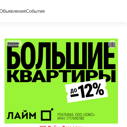
Объявления
События
Реклама