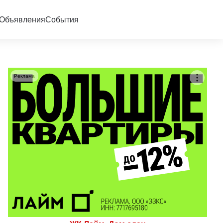
Объявления
События
Реклама