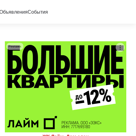
Объявления
События
Реклама