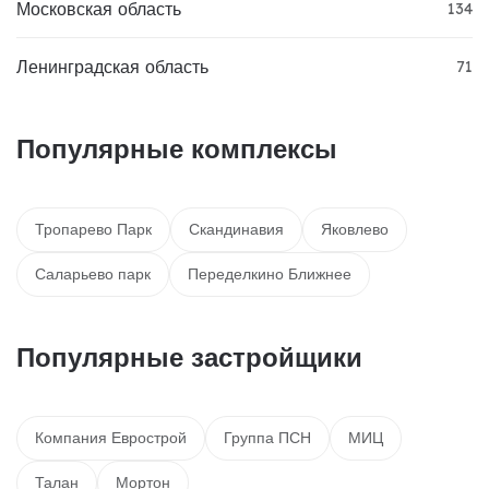
Московская область
134
Ленинградская область
71
Популярные комплексы
Тропарево Парк
Скандинавия
Яковлево
Саларьево парк
Переделкино Ближнее
Популярные застройщики
Компания Еврострой
Группа ПСН
МИЦ
Талан
Мортон