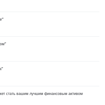
е"
ном"
а"
ожет стать вашим лучшим финансовым активом