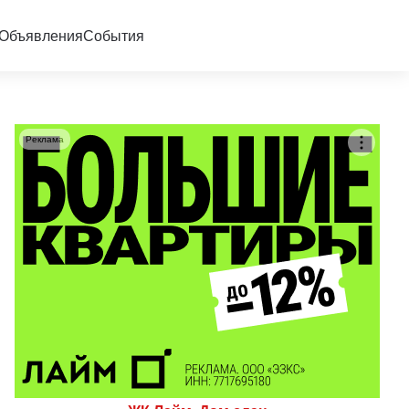
Объявления
События
Реклама