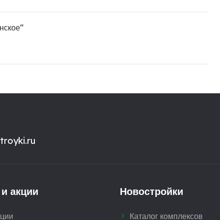
нское"
royki.ru
 и акции
Новостройки
кции
Каталог комплексов