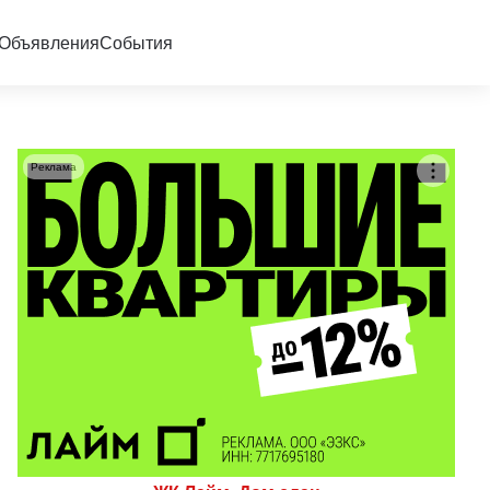
Объявления
События
Реклама