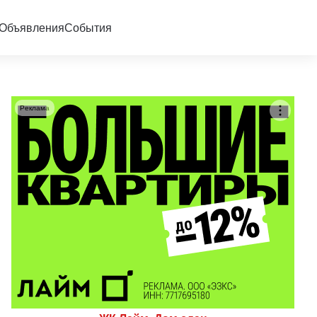
Объявления
События
Реклама