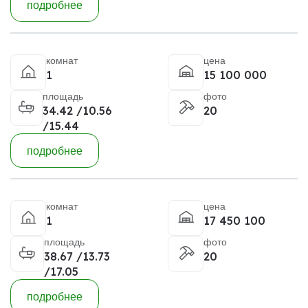
подробнее
комнат
цена
1
15 100 000
площадь
фото
34.42 /10.56
20
/15.44
подробнее
комнат
цена
1
17 450 100
площадь
фото
38.67 /13.73
20
/17.05
подробнее