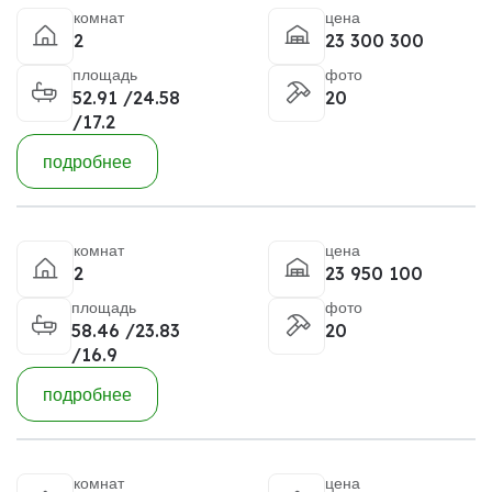
комнат
цена
2
23 300 300
площадь
фото
52.91 /24.58
20
/17.2
подробнее
комнат
цена
2
23 950 100
площадь
фото
58.46 /23.83
20
/16.9
подробнее
комнат
цена