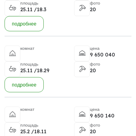
площадь
фото
25.11 /18.3
20
подробнее
комнат
цена
9 650 040
площадь
фото
25.11 /18.29
20
подробнее
комнат
цена
9 650 140
площадь
фото
25.2 /18.11
20