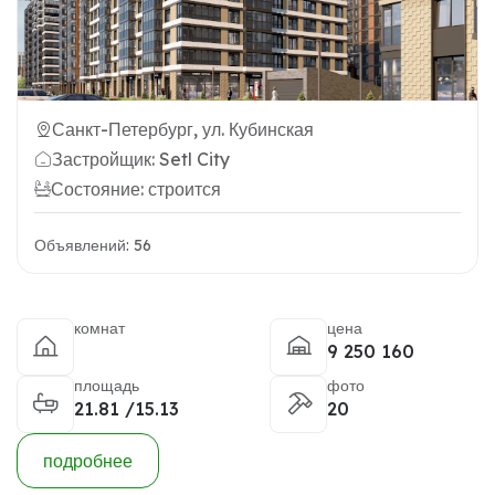
Санкт-Петербург, ул. Кубинская
Застройщик: Setl City
Состояние: строится
Объявлений: 56
комнат
цена
9 250 160
площадь
фото
21.81 /15.13
20
подробнее