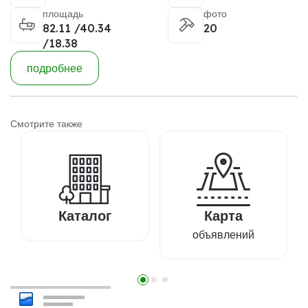
площадь
фото
82.11 /40.34
20
/18.38
подробнее
Смотрите также
Каталог
Карта
объявлений