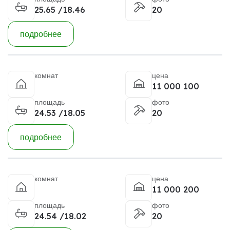
25.65 /18.46
20
подробнее
комнат
цена
11 000 100
площадь
фото
24.53 /18.05
20
подробнее
комнат
цена
11 000 200
площадь
фото
24.54 /18.02
20