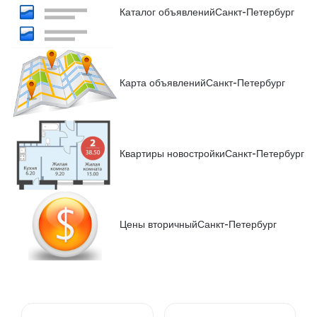
Каталог объявлений
Санкт-Петербург
Карта объявлений
Санкт-Петербург
Квартиры новостройки
Санкт-Петербург
Цены вторичный
Санкт-Петербург