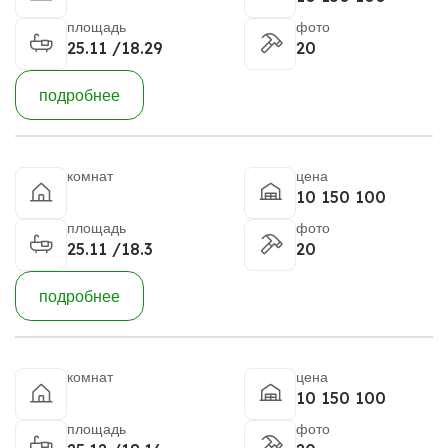
площадь
фото
25.11 /18.29
20
подробнее
комнат
цена
10 150 100
площадь
фото
25.11 /18.3
20
подробнее
комнат
цена
10 150 100
площадь
фото