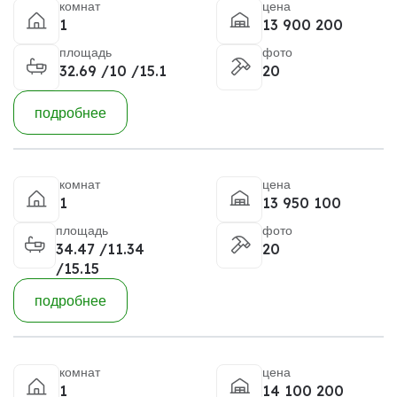
комнат
цена
1
13 900 200
площадь
фото
32.69 /10 /15.1
20
подробнее
комнат
цена
1
13 950 100
площадь
фото
34.47 /11.34
20
/15.15
подробнее
комнат
цена
1
14 100 200