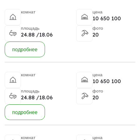
комнат
цена
10 650 100
площадь
фото
24.88 /18.06
20
подробнее
комнат
цена
10 650 100
площадь
фото
24.88 /18.06
20
подробнее
комнат
цена