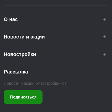
О нас
Новости и акции
Новостройки
Рассылка
Новости и акции от застройщиков
Подписаться