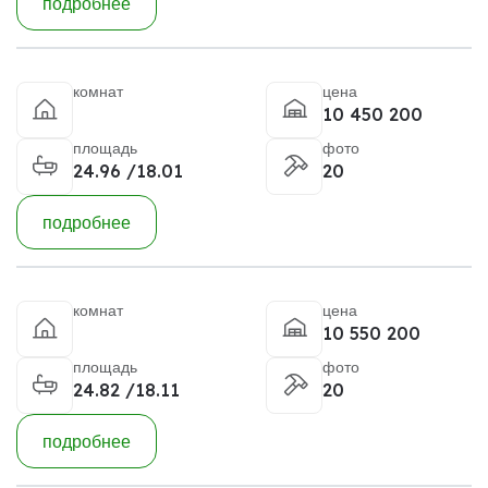
подробнее
комнат
цена
10 450 200
площадь
фото
24.96 /18.01
20
подробнее
комнат
цена
10 550 200
площадь
фото
24.82 /18.11
20
подробнее