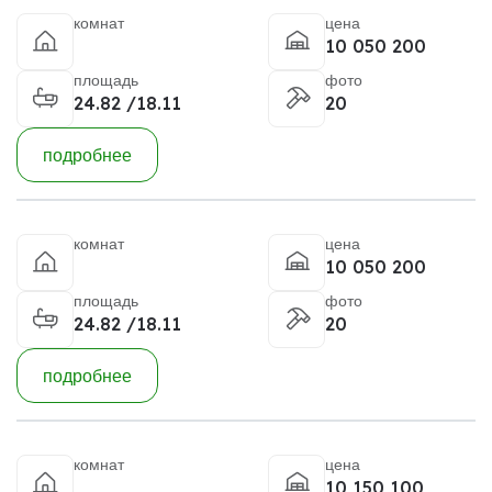
комнат
цена
10 050 200
площадь
фото
24.82 /18.11
20
подробнее
комнат
цена
10 050 200
площадь
фото
24.82 /18.11
20
подробнее
комнат
цена
10 150 100