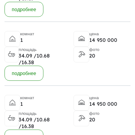
подробнее
комнат
цена
1
14 950 000
площадь
фото
34.09 /10.68
20
/16.38
подробнее
комнат
цена
1
14 950 000
площадь
фото
34.09 /10.68
20
/16.38