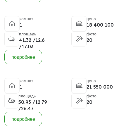
комнат
цена
1
18 400 100
площадь
фото
41.32 /12.6
20
/17.03
подробнее
комнат
цена
1
21 550 000
площадь
фото
50.93 /12.79
20
/26.47
подробнее